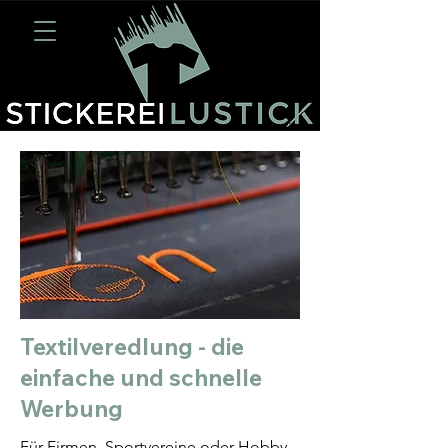
Textilveredlung - die
einfache und schnelle
Werbung
Für Firmen, Sportvereine oder Hobby-