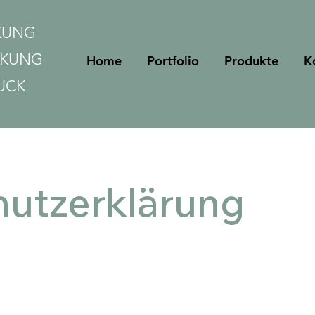
KUNG
CKUNG
Home
Portfolio
Produkte
K
UCK
utzerklärung