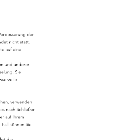
 Verbesserung der
et nicht statt.
te auf eine
en und anderer
selung. Sie
wserzeile
ichen, verwenden
ies nach Schließen
er auf Ihrem
 Fall können Sie
lgt die