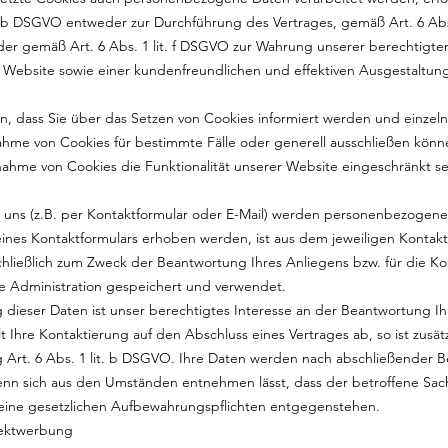
t. b DSGVO entweder zur Durchführung des Vertrages, gemäß Art. 6 Abs
 oder gemäß Art. 6 Abs. 1 lit. f DSGVO zur Wahrung unserer berechtigte
r Website sowie einer kundenfreundlichen und effektiven Ausgestaltun
en, dass Sie über das Setzen von Cookies informiert werden und einzel
me von Cookies für bestimmte Fälle oder generell ausschließen könn
nahme von Cookies die Funktionalität unserer Website eingeschränkt se
uns (z.B. per Kontaktformular oder E-Mail) werden personenbezogen
ines Kontaktformulars erhoben werden, ist aus dem jeweiligen Kontakt
schließlich zum Zweck der Beantwortung Ihres Anliegens bzw. für die 
e Administration gespeichert und verwendet.
 dieser Daten ist unser berechtigtes Interesse an der Beantwortung I
lt Ihre Kontaktierung auf den Abschluss eines Vertrages ab, so ist zusät
 Art. 6 Abs. 1 lit. b DSGVO. Ihre Daten werden nach abschließender B
 wenn sich aus den Umständen entnehmen lässt, dass der betroffene Sac
 keine gesetzlichen Aufbewahrungspflichten entgegenstehen.
rektwerbung