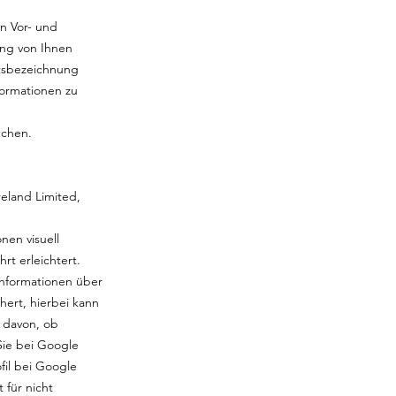
en Vor- und
ung von Ihnen
ftsbezeichnung
formationen zu
echen.
eland Limited,
nen visuell
rt erleichtert.
Informationen über
hert, hierbei kann
 davon, ob
Sie bei Google
fil bei Google
 für nicht