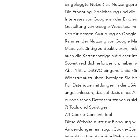
eingeloggte Nutzer) als Nutzungsprof
Die Erhebung, Speicherung und die A
Interesses von Google an der Einbl
Gestaltung von Google-Websites. Ihn
sich für dessen Ausübung an Google
Rahmen der Nutzung von Google Maps
Maps vollständig zu deaktivieren, i
auch die Kartenanzeige auf dieser In
Soweit rechtlich erforderlich, haben 
Abs. 1 lit. a DSGVO eingeholt. Sie kö
Widerruf auszuüben, befolgen Sie bi
Für Datenübermittlungen in die USA
angeschlossen, das auf Basis eines 
europäischen Datenschutzniveaus sich
7) Tools und Sonstiges
7.1 Cookie-Consent-Tool
Diese Website nutzt zur Einholung wi
Anwendungen ein sog. „Cookie-Consen
interaktive Benutzeroberfläche angez