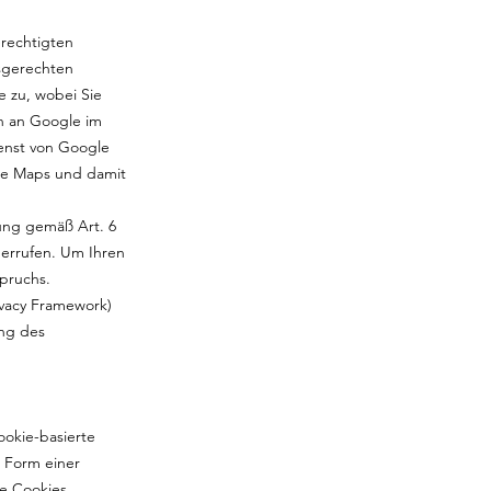
erechtigten
sgerechten
e zu, wobei Sie
n an Google im
enst von Google
gle Maps und damit
gung gemäß Art. 6
iderrufen. Um Ihren
pruchs.
vacy Framework)
ung des
ookie-basierte
 Form einer
te Cookies