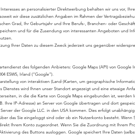
nteresses an personalisierter Direktwerbung behalten wir uns vor, Ihr
 soweit wir diese zusätzlichen Angaben im Rahmen der Vertragsbezieh
ischen Grad, Ihr Geburtsjahr und Ihre Berufs-, Branchen- oder Geschä
 speichern und für die Zusendung von interessanten Angeboten und In
nutzen.
zung Ihrer Daten zu diesem Zweck jederzeit uns gegenüber widerspr
artendienst des folgenden Anbieters: Google Maps (API) von Google Ir
D04 E5W5, Irland (“Google”).
rstellung von interaktiven (Land-)Karten, um geographische Informatio
s Dienstes wird Ihnen unser Standort angezeigt und eine etwaige Anfah
terseiten, in die die Karte von Google Maps eingebunden ist, werden 
B. Ihre IP-Adresse) an Server von Google übertragen und dort gespeic
e Server der Google LLC. in den USA kommen. Dies erfolgt unabhängig
 über das Sie eingeloggt sind oder ob ein Nutzerkonto besteht. Wenn 
direkt Ihrem Konto zugeordnet. Wenn Sie die Zuordnung mit Ihrem Pro
Aktivierung des Buttons ausloggen. Google speichert Ihre Daten (selbst