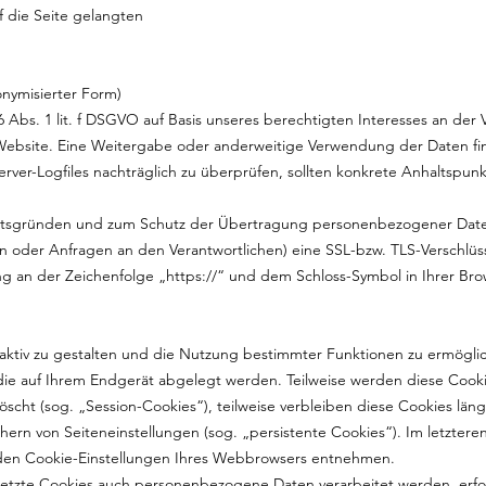
f die Seite gelangten
onymisierter Form)
6 Abs. 1 lit. f DSGVO auf Basis unseres berechtigten Interesses an der
r Website. Eine Weitergabe oder anderweitige Verwendung der Daten find
Server-Logfiles nachträglich zu überprüfen, sollten konkrete Anhaltspunk
heitsgründen und zum Schutz der Übertragung personenbezogener Dat
gen oder Anfragen an den Verantwortlichen) eine SSL-bzw. TLS-Verschlüs
g an der Zeichenfolge „https://“ und dem Schloss-Symbol in Ihrer Bro
aktiv zu gestalten und die Nutzung bestimmter Funktionen zu ermögl
, die auf Ihrem Endgerät abgelegt werden. Teilweise werden diese Cook
scht (sog. „Session-Cookies“), teilweise verbleiben diese Cookies läng
rn von Seiteneinstellungen (sog. „persistente Cookies“). Im letzteren
 den Cookie-Einstellungen Ihres Webbrowsers entnehmen.
setzte Cookies auch personenbezogene Daten verarbeitet werden, erfo