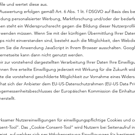
ile und wertet diese aus.
uswertung erfolgen gemäß Art. 6 Abs. 1 lit. f DSGVO auf Basis des b
endung personalisierter Werbung, Marktforschung und/oder der bedarf
en steht ein Widerspruchsrecht gegen die Bildung dieser Nutzerprofil
 wenden müssen. Wenn Sie mit der künftigen Übermittlung Ihrer Date
 nicht einverstanden sind, besteht auch die Möglichkeit, den Webdi
ndem Sie die Anwendung JavaScript in Ihrem Browser ausschalten. Goo
ternetseite kann dann nicht genutzt werden.
wir zur vorstehend dargestellten Verarbeitung Ihrer Daten Ihre Einwilli
nnen Ihre erteilte Einwilligung jederzeit mit Wirkung für die Zukunft w
tte die vorstehend geschilderte Möglichkeit zur Vornahme eines Widers
 hat sich der Anbieter dem EU-US-Datenschutzrahmen (EU-US Data Pri
Angemessenheitsbeschlusses der Europäischen Kommission die Einhalt
erstellt.
rksamer Nutzereinwilligungen für einwilligungspflichtige Cookies und c
t-Tool“. Das „Cookie-Consent-Tool“ wird Nutzern bei Seitenaufruf in
eigt, auf welcher sich per Häkchensetzung Einwilligungen für bestimm