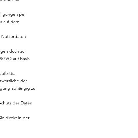
lligungen per
ies auf dem
e Nutzerdaten
ngen doch zur
DSGVO auf Basis
ftritts.
ntwortliche der
ligung abhängig zu
Schutz der Daten
e direkt in der