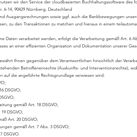
nutzen wir den Service der cloudbasierten Buchhaltungssoftware des 
. 6-14, 90429 Nürnberg, Deutschland
- und Ausgangsrechnungen sowie ggf. auch die Bankbewegungen unse
en, zu den Transaktionen zu matchen und hieraus in einem teilautomat
e Daten verarbeitet werden, erfolgt die Verarbeitung gemäß Art. 6 Abs
esses an einer effizienten Organisation und Dokumentation unserer Ge
ewährt Ihnen gegenüber dem Verantwortlichen hinsichtlich der Verarbe
henden Betroffenenrechte (Auskunfts- und Interventionsrechte), wob
 auf die angeführte Rechtsgrundlage verwiesen wird:
VO;
. 16 DSGVO;
 DSGVO;
rbeitung gemäß Art. 18 DSGVO;
t. 19 DSGVO;
emäß Art. 20 DSGVO;
lligungen gemäß Art. 7 Abs. 3 DSGVO;
 77 DSGVO.