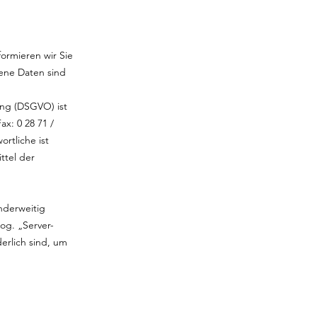
ormieren wir Sie
ene Daten sind
ung (DSGVO) ist
ax: 0 28 71 /
rtliche ist
ttel der
anderweitig
og. „Server-
erlich sind, um