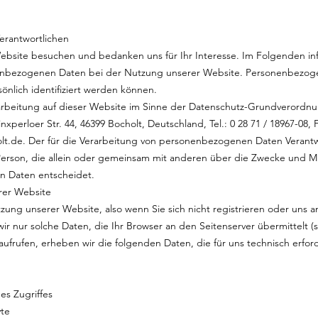
erantwortlichen
Website besuchen und bedanken uns für Ihr Interesse. Im Folgenden inf
nbezogenen Daten bei der Nutzung unserer Website. Personenbezog
sönlich identifiziert werden können.
erarbeitung auf dieser Website im Sinne der Datenschutz-Grundverordn
nxperloer Str. 44, 46399 Bocholt, Deutschland, Tel.: 0 28 71 / 18967-08, F
holt.de. Der für die Verarbeitung von personenbezogenen Daten Verantwo
e Person, die allein oder gemeinsam mit anderen über die Zwecke und Mi
n Daten entscheidet.
rer Website
tzung unserer Website, also wenn Sie sich nicht registrieren oder uns 
ir nur solche Daten, die Ihr Browser an den Seitenserver übermittelt (s
aufrufen, erheben wir die folgenden Daten, die für uns technisch erford
es Zugriffes
yte