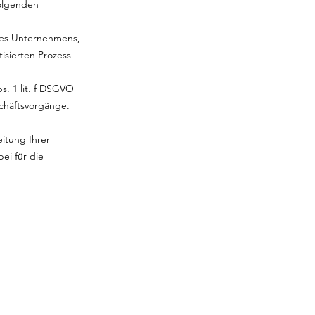
folgenden
res Unternehmens,
isierten Prozess
. 1 lit. f DSGVO
schäftsvorgänge.
itung Ihrer
ei für die