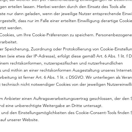
n erteilen lassen. Hierbei werden durch den Einsatz des Tools alle
enste nur dann geladen, wenn der jeweilige Nutzer entsprechende Einwi
rgestellt, dass nur im Falle einer erteilten Einwilligung derartige Cook
etzt werden.
 Cookies, um Ihre Cookie-Präferenzen zu speichern. Personenbezogen
rarbeitet.
er Speicherung, Zuordnung oder Protokollierung von Cookie-Einstellu
 (wie etwa der IP-Adresse), erfolgt diese gemäß Art. 6 Abs. 1 lit. f 
einem rechtskonformen, nutzerspezifischen und nutzerfreundlichen
und mithin an einer rechtskonformen Ausgestaltung unseres Internetau
beitung ist ferner Art. 6 Abs. 1 lit. c DSGVO. Wir unterliegen als Vera
tz technisch nicht notwendiger Cookies von der jeweiligen Nutzereinwil
dem Anbieter einen Auftragsverarbeitungsvertrag geschlossen, der den 
und eine unberechtigte Weitergabe an Dritte untersagt.
und den Einstellungsmöglichkeiten des Cookie-Consent-Tools finden Si
auf unserer Website.