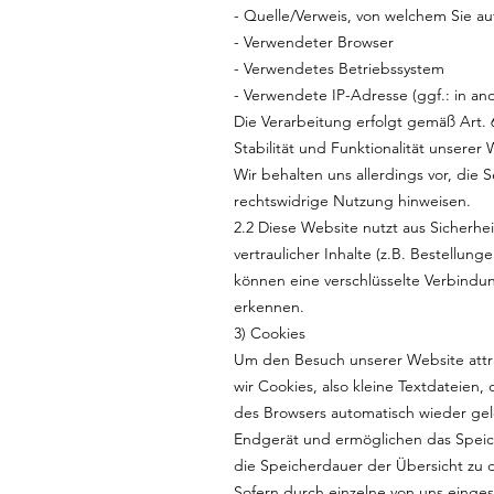
- Quelle/Verweis, von welchem Sie au
- Verwendeter Browser
- Verwendetes Betriebssystem
- Verwendete IP-Adresse (ggf.: in an
Die Verarbeitung erfolgt gemäß Art. 
Stabilität und Funktionalität unsere
Wir behalten uns allerdings vor, die 
rechtswidrige Nutzung hinweisen.
2.2 Diese Website nutzt aus Sicher
vertraulicher Inhalte (z.B. Bestellun
können eine verschlüsselte Verbindun
erkennen.
3) Cookies
Um den Besuch unserer Website attr
wir Cookies, also kleine Textdateien
des Browsers automatisch wieder gelö
Endgerät und ermöglichen das Speiche
die Speicherdauer der Übersicht zu
Sofern durch einzelne von uns einge