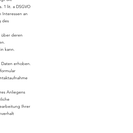
. 1 lit. a DSGVO
n Interessen an
g des
n über deren
en.
in kann.
e Daten erhoben.
formular
Kontaktaufnahme
hres Anliegens
zliche
earbeitung Ihrer
hverhalt